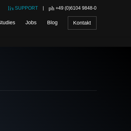
live_help
phone
SUPPORT
+49 (0)6104 9848-0
|
tudies
Jobs
Blog
Kontakt