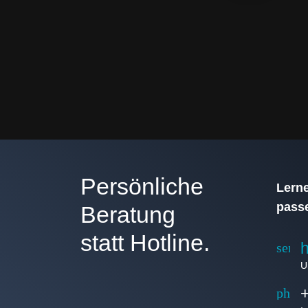
Persönliche
Lerne
passe
Beratung
statt Hotline.
h
send
U
phon